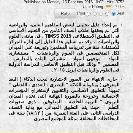
Published on Monday, 16 February 2015 10:02
| Hits: 3752
User Rating:
/ 6
Poor
Best
تم إعداد دليل تحليلى لبعض المفاهيم العلمية والرياضية
التى لم يحققها طلاب الصف الثامن من التعليم الاساسى
فى التطبيق الاستطلاعى TIMSS 2015 . فى مادتى العلوم
والرياضيات ، وقد تم تسليم هذا الدليل إلى إدارة المركز
للاستفادة منة فى تدريبات المعلمين وتوزيعة على الميدان
لكل المتخصصين
فى العلوم والرياضيات " مستشارى
المواد - موجهى المواد - مشرفى المادة بالمدارس -
المعلمين " وذلك قبل التطبيق الاساسى للدراسة الدولية
فى العلوم والرياضيات ابريل ٢٠١٥ .
جارى الانتهاء من الصور الاختبارية لبحث الذكاء ( البعد
المعرفى ) بمكوناته الثلاثة " البصرى - العددى - اللفظى "
تمهيداً للتطبيق الاساسى والتقنيين لإستخراج المؤشرات
الاحصائية وخروجة بالصورة النهائية التى تخدم الميدان
التربوى " التربية الخاصة - المتفوقين - ذوى صعوبات
التعلم " حيث يتم التطبيق الميدانى مع بداية النصف
الدراسى الثانى على الفئة العمرية من ( ١٨:١٢) سنة فى
المحافظات المختلفة ممثلة للمجتمع المصرى