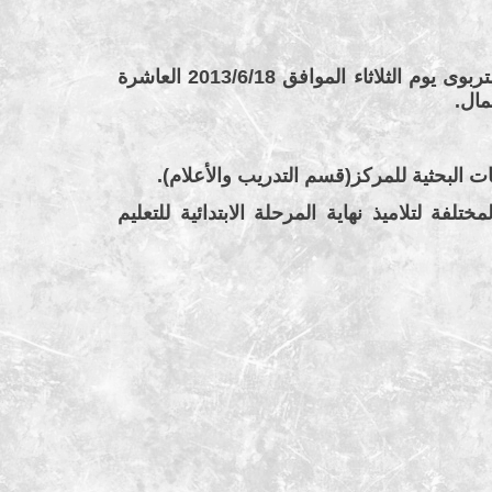
سيعقد السيمنار العلمى العام السابع للمركز القومى للامتحانات والتقويم التربوى يوم الثلاثاء الموافق 2013/6/18 العاشرة
مال.
 البحثية للمركز(قسم التدريب والأعلام).
تلفة لتلاميذ نهاية المرحلة الابتدائية للتعليم