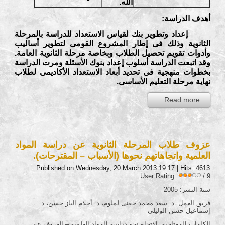
الله.
أهدف الدراسة
:
إعداد وتطوير بنك لقياس الاستعداد للدراسة بالمرحلة
الثانوية وذلك فى إطار المشروع القومى لتطوير أساليب
وأدوات تقويم تحصيل الطلاب وبخاصة مرحلة الثانوية العامة.
وقد اتبعت الدراسة أسلوب إعداد بنوك الأسئلة ومرت الدراسة
بخطوات منهجية فى تحديد أبعاد الاستعداد الأكاديمى لطلاب
نهاية مرحلة التعليم الأساسى.
Read more...
عزوف طلاب المرحلة الثانوية عن دراسة المواد
العلمية واتجاهاتهم نحوها (الأسباب – المقترحات).
Published on Wednesday, 20 March 2013 19:17
| Hits: 4613
User Rating:
/ 9
سنة النشر: 2005
فريق العمل: د. سعد محمد حفنى لملوم، د. أحلام الباز حسن، د.
إسماعيل حسن الوليلى
الكلمات المفتاحية: الاتجاه نحو دراسة المواد العلمية – العزوف عن