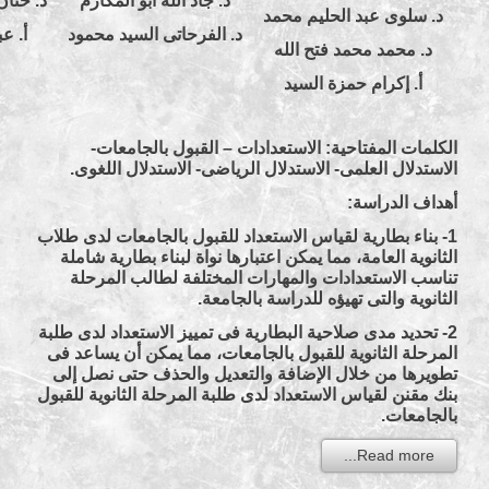
د. جاد الله أبو المكارم
د. حنا
د. سلوى عبد الحليم محمد
د. الفرحاتى السيد محمود
أ. ع
د. محمد محمد فتح الله
أ. إكرام حمزة السيد
الكلمات المفتاحية: الاستعدادات – القبول بالجامعات-
الاستدلال العلمى- الاستدلال الرياضى- الاستدلال اللغوى.
أهداف الدراسة:
1- بناء بطارية لقياس الاستعداد للقبول بالجامعات لدى طلاب
الثانوية العامة، مما يمكن اعتبارها نواة لبناء بطارية شاملة
تناسب الاستعدادات والمهارات المختلفة لطالب المرحلة
الثانوية والتى تهيؤه للدراسة بالجامعة.
2- تحديد مدى صلاحية البطارية فى تمييز الاستعداد لدى طلبة
المرحلة الثانوية للقبول بالجامعات، مما يمكن أن يساعد فى
تطويرها من خلال الإضافة والتعديل والحذف حتى نصل إلى
بنك مقنن لقياس الاستعداد لدى طلبة المرحلة الثانوية للقبول
بالجامعات.
Read more...