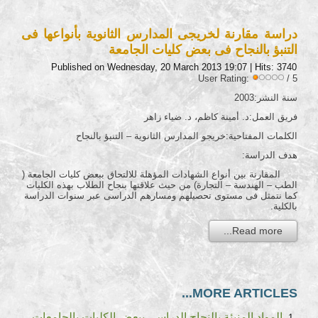
دراسة مقارنة لخريجى المدارس الثانوية بأنواعها فى
التنبؤ بالنجاح فى بعض كليات الجامعة
Published on Wednesday, 20 March 2013 19:07
| Hits: 3740
User Rating:
/ 5
سنة النشر:2003
فريق العمل:د. أمينة كاظم، د. ضياء زاهر
الكلمات المفتاحية:خريجو المدارس الثانوية – التنبؤ بالنجاح
هدف الدراسة:
المقارنة بين أنواع الشهادات المؤهلة للالتحاق ببعض كليات الجامعة (
الطب – الهندسة – التجارة) من حيث علاقتها بنجاح الطلاب بهذه الكليات
كما نتمثل فى مستوى تحصيلهم ومسارهم الدراسى عبر سنوات الدراسة
بالكلية.
Read more...
MORE ARTICLES...
المواد المنبئة بالنجاح الدراسى ببعض الكليات بالجامعات