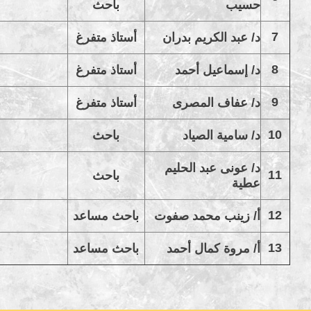
حسيب
باحث
7
د/ عبد الكريم بدران
أستاذ متفرغ
8
د/ إسماعيل أحمد
أستاذ متفرغ
9
د/ عفاف المصرى
أستاذ متفرغ
10
د/ سامية الصياد
باحث
د/ عونى عبد الحليم
11
باحث
عطية
12
أ/ زينب محمد صفوت
باحث مساعد
13
أ/ مروة كمال أحمد
باحث مساعد