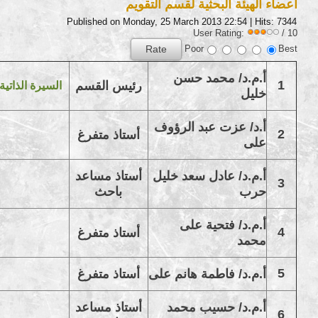
أعضاء الهيئة البحثية لقسم التقويم
Published on Monday, 25 March 2013 22:54
| Hits: 7344
User Rating:
/ 10
Poor
Best
أ.م.د/ محمد حسن
1
رئيس القسم
السيرة الذاتية
خليل
أ.د/ عزت عبد الرؤوف
2
أستاذ متفرغ
على
أ.م.د/ عادل سعد خليل
أستاذ مساعد
3
حرب
باحث
أ.م.د/ فتحية على
4
أستاذ متفرغ
محمد
5
أ.م.د/ فاطمة هانم على
أستاذ متفرغ
أ.م.د/ حسيب محمد
أستاذ مساعد
6