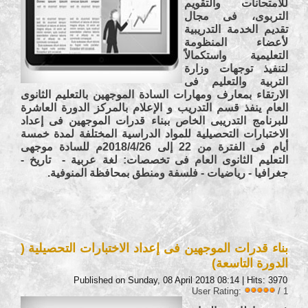
للامتحانات والتقويم
التربوى، فى مجال
تقديم الخدمة التدريبية
لأعضاء المنظومة
التعليمية واستكمالاً
لتنفيذ توجهات وزارة
التربية والتعليم فى
الارتقاء بمعارف ومهارات السادة الموجهين بالتعليم الثانوى
العام ينفذ قسم التدريب و الإعلام بالمركز الدورة العاشرة
للبرنامج التدريبى الخاص ببناء قدرات الموجهين فى إعداد
الاختبارات التحصيلية للمواد الدراسية المختلفة لمدة خمسة
أيام فى الفترة من 22 إلى 2018/4/26م
للسادة موجهى
التعليم الثانوى العام
فى تخصصات: لغة عربية - تاريخ -
جغرافيا
- رياضيات - فلسفة ومنطق
بمحافظة المنوفية.
بناء قدرات الموجهين فى إعداد الاختبارات التحصيلية (
الدورة التاسعة)
Published on Sunday, 08 April 2018 08:14
| Hits: 3970
User Rating:
/ 1