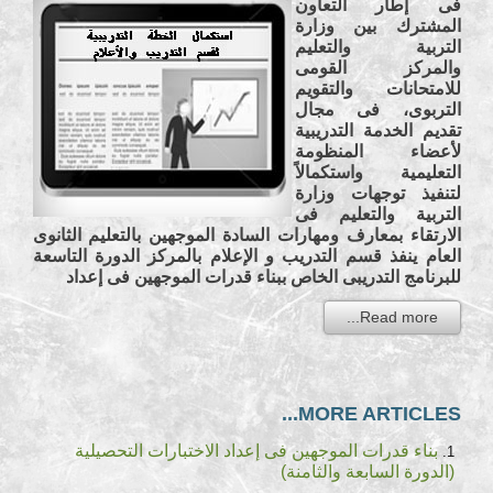
فى إطار التعاون
المشترك بين وزارة
التربية والتعليم
والمركز القومى
للامتحانات والتقويم
التربوى، فى مجال
تقديم الخدمة التدريبية
لأعضاء المنظومة
التعليمية واستكمالاً
لتنفيذ توجهات وزارة
التربية والتعليم فى
الارتقاء بمعارف ومهارات السادة الموجهين بالتعليم الثانوى
العام ينفذ قسم التدريب و الإعلام بالمركز الدورة التاسعة
للبرنامج التدريبى الخاص ببناء قدرات الموجهين فى إعداد
Read more...
MORE ARTICLES...
بناء قدرات الموجهين فى إعداد الاختبارات التحصيلية
(الدورة السابعة والثامنة)