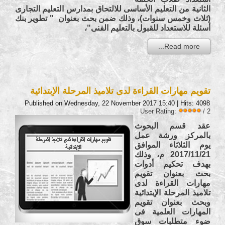
الثانية من التعليم الأساسى للالتحاق بمدارس التعليم التجارى
(ثلاث وخمس سنوات)، وذلك ضمن بحث بعنوان " تطوير بنك
أسئلة للاستعداد للقبول بالتعليم الفنى"،
Read more...
تقويم مهارات القراءة لدى تلاميذ المرحلة الإبتدائية
Published on Wednesday, 22 November 2017 15:40
| Hits: 4098
User Rating:
/ 2
عقد قسم البحوث
بالمركز ورشة عمل
يوم الثلاثاء الموافق
2017/11/21 م، وذلك
بهدف تحكيم أدوات
بحث بعنوان تقويم
مهارات القراءة لدى
تلاميذ المرحلة الإبتدائية
وبحث بعنوان تقويم
المهارات العلمية فى
ضوء متطلبات سوق