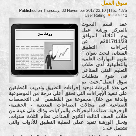
سوق العمل
Published on Thursday, 30 November 2017 23:10
| Hits: 4375
User Rating:
/ 1
عقد قسم البحوث
بالمركز ورشة عمل
يوم الثلاثاء الموافق
2017/11/28م عن
إجراءات التطبيق
الميدانى لبحث بعوان "
تقويم المهارات العلمية
والتطبيقية لدى طلاب
التعليم الفنى الصناعى
فى ضوء متطلبات
سوق العمل".حيث تم
فى هذة الورشة توحيد إجراءات التطبيق وتدريب المُطبقين
على تنفيذ الإجراءات التى تحقق أعلى درجة من الموضوعية
والدقة من خلال مجموعة من المُطبقين فى التخصصات
الصناعية فى مجالات الصناعات المعدنية - الخشبية-
الزخرفية- صناعة المحركات والمركبات، وذلك على عينة من
طلاب الصف الثالث الثانوى الصناعى نظام الثلاث سنوات،
وتخلل الورشة تنفيذ عملى لعملية التطبيق للأدوات والتى
تشتمل على: