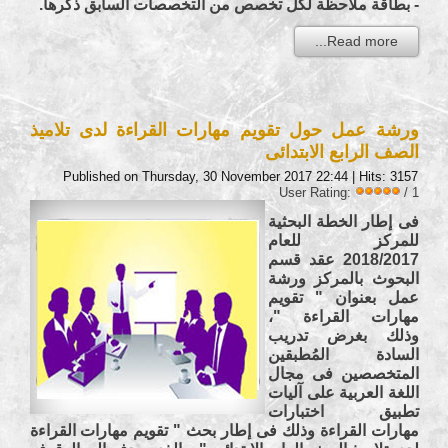
- بطاقة ملاحظة لكل تخصص من التخصصات السابق ذكرها.
Read more...
ورشة عمل حول تقويم مهارات القراءة لدى تلاميذ
الصف الرابع الابتدائى
Published on Thursday, 30 November 2017 22:44
| Hits: 3157
User Rating:
/ 1
فى إطار الخطة البحثية
للمركز للعام
2018/2017 عقد قسم
البحوث بالمركز ورشة
عمل بعنوان " تقويم
مهارات القراءة "،
وذلك بغرض تدريب
السادة المُطبقين
المتخصصين فى مجال
اللغة العربية على آليات
تطبيق اختبارات
مهارات القراءة وذلك فى إطار بحث " تقويم مهارات القراءة