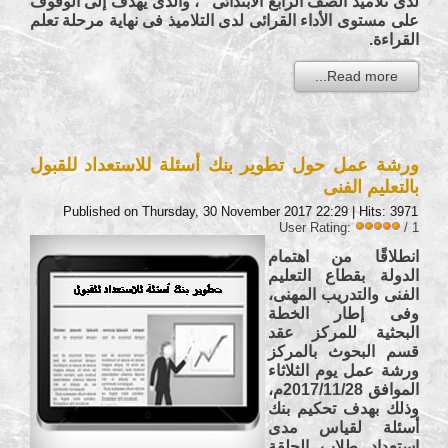
لدى تلاميذ الصف الرابع الابتدائى "، والذى يهدف إلى الوقوف
على مستوى الأداء القرائى لدى التلاميذ فى نهاية مرحلة تعلم
القراءة.
Read more...
ورشة عمل حول تطوير بنك أسئلة للاستعداد للقبول
بالتعليم الفنى
Published on Thursday, 30 November 2017 22:29
| Hits: 3971
User Rating:
/ 1
انطلاقًا من اهتمام
الدولة بقطاع التعليم
الفنى والتدريب المهنى،
وفى إطار الخطة
البحثية للمركز عقد
قسم البحوث بالمركز
ورشة عمل يوم الثلاثاء
الموافق 2017/11/28م،
وذلك بهدف تحكيم بنك
أسئلة لقياس مدى
استعداد طلاب الحلقة