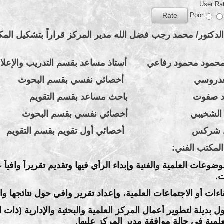
User Ra
Poor
الدكتور/ محمد رجب فضل الله مدير المركز قراراً بتشكيل الم
 محمود محمود رفاعي أستاذ مساعد بقسم التدريب والإعلا
 العدروسي أخصائي نفسي بقسم البحوث 
محمد صفوت باحث مساعد بقسم التقويم ع
 علي الشخيبي أخصائي نفسي بقسم البحوث عض
ايل شركس أخصائي أول تقويم بقسم التقويم 
المكتب الفني:
ضوعات العلمية والفنية وإبداء الرأي فيها وتقديم تقريراً وافياً
.
قاءات أو الاجتماعات العلمية، وإعداد تقرير وافي حول نتائجها 
ل بديلة لتطوير أعمال المركز العلمية والبحثية والإدارية (ذات 
علمية في حالة موافقة مدير المركز عليها.