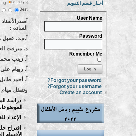
ting:
/ 3
أخبار قسم التقويم
Best
User Name
أصدرالأستاذ 
السادة :
Password
أ.م.د. عقيل
د. ميرفت
Remember Me
أ. زينب 
أ. ريهام
أ. أحمد ط
Forgot your password?
Forgot your username?
وتتمثل مهام 
Create an account
دراسة المو
الموضوعات
الإعداد لل
اقتراح حلو
الأقسام ال